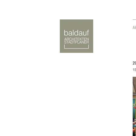
A
2
15