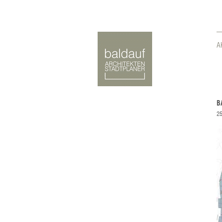
A
B
25