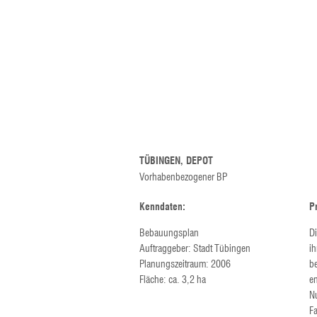
TÜBINGEN, DEPOT
Vorhabenbezogener BP
Kenndaten:
P
Bebauungsplan
Di
Auftraggeber: Stadt Tübingen
i
Planungszeitraum: 2006
b
Fläche: ca. 3,2 ha
en
N
F