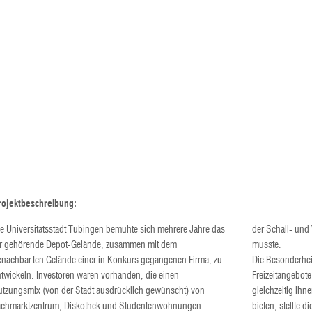
rojektbeschreibung:
e Universitätsstadt Tübingen bemühte sich mehrere Jahre das
der Schall- und
hr gehörende Depot-Gelände, zusammen mit dem
musste.
enachbarten Gelände einer in Konkurs gegangenen Firma, zu
Die Besonderhei
twickeln. Investoren waren vorhanden, die einen
Freizeitangebote
utzungsmix (von der Stadt ausdrücklich gewünscht) von
gleichzeitig ih
achmarktzentrum, Diskothek und Studentenwohnungen
bieten, stellte 