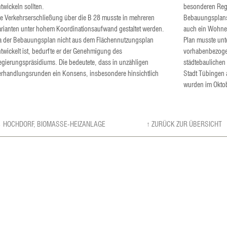
twickeln sollten.
besonderen Reg
ie Verkehrserschließung über die B 28 musste in mehreren
Bebauungsplans
arianten unter hohem Koordinationsaufwand gestaltet werden.
auch ein Wohnen
a der Bebauungsplan nicht aus dem Flächennutzungsplan
Plan musste unt
twickelt ist, bedurfte er der Genehmigung des
vorhabenbezog
egierungspräsidiums. Die bedeutete, dass in unzähligen
städtebaulichen
erhandlungsrunden ein Konsens, insbesondere hinsichtlich
Stadt Tübingen 
wurden im Okto
 HOCHDORF, BIOMASSE-HEIZANLAGE
↑ ZURÜCK ZUR ÜBERSICHT