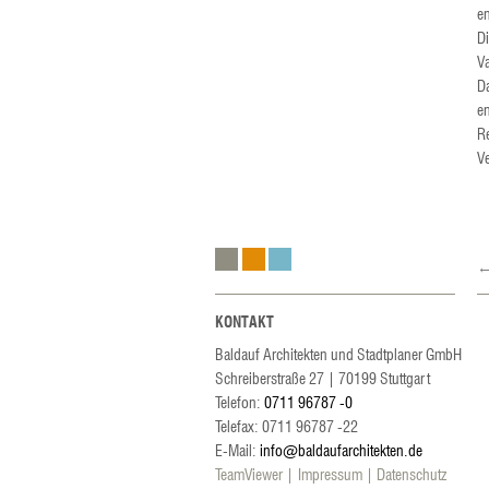
en
D
V
D
en
R
V
←
KONTAKT
Baldauf Architekten und Stadtplaner GmbH
Schreiberstraße 27
|
70199
Stuttgart
Telefon:
0711 96787 -0
Telefax: 0711 96787 -22
E-Mail:
info@baldaufarchitekten.de
TeamViewer
Impressum
Datenschutz