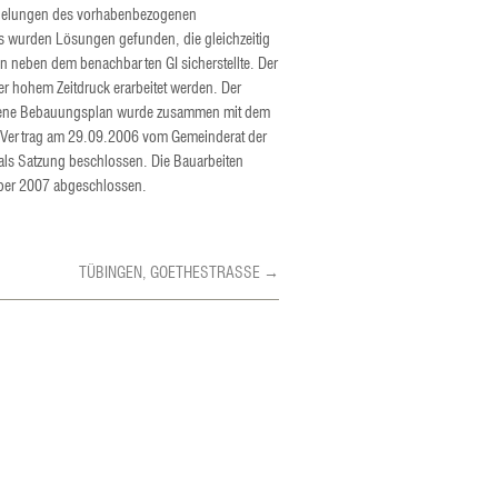
elungen des vorhabenbezogenen
 wurden Lösungen gefunden, die gleichzeitig
 neben dem benachbarten GI sicherstellte. Der
er hohem Zeitdruck erarbeitet werden. Der
ene Bebauungsplan wurde zusammen mit dem
 Vertrag am 29.09.2006 vom Gemeinderat der
als Satzung beschlossen. Die Bauarbeiten
ber 2007 abgeschlossen.
TÜBINGEN, GOETHESTRASSE →