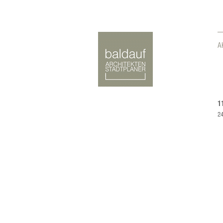
A
1
24