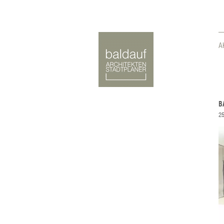
A
B
25