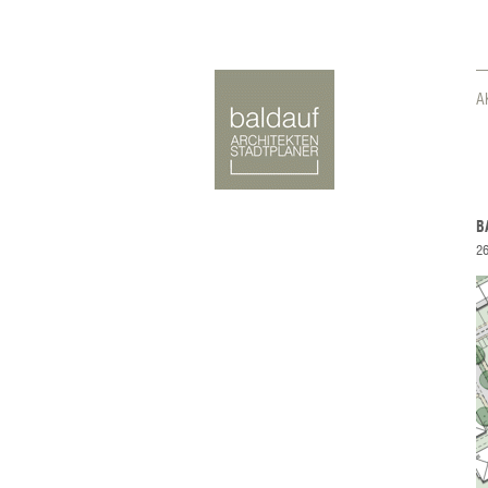
A
B
26