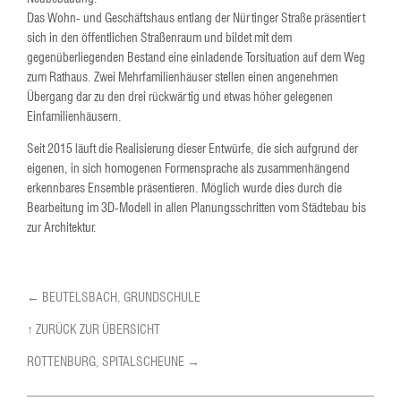
Das Wohn- und Geschäftshaus entlang der Nürtinger Straße präsentiert
sich in den öffentlichen Straßenraum und bildet mit dem
gegenüberliegenden Bestand eine einladende Torsituation auf dem Weg
zum Rathaus. Zwei Mehrfamilienhäuser stellen einen angenehmen
Übergang dar zu den drei rückwärtig und etwas höher gelegenen
Einfamilienhäusern.
Seit 2015 läuft die Realisierung dieser Entwürfe, die sich aufgrund der
eigenen, in sich homogenen Formensprache als zusammenhängend
erkennbares Ensemble präsentieren. Möglich wurde dies durch die
Bearbeitung im 3D-Modell in allen Planungsschritten vom Städtebau bis
zur Architektur.
← BEUTELSBACH, GRUNDSCHULE
↑ ZURÜCK ZUR ÜBERSICHT
ROTTENBURG, SPITALSCHEUNE →