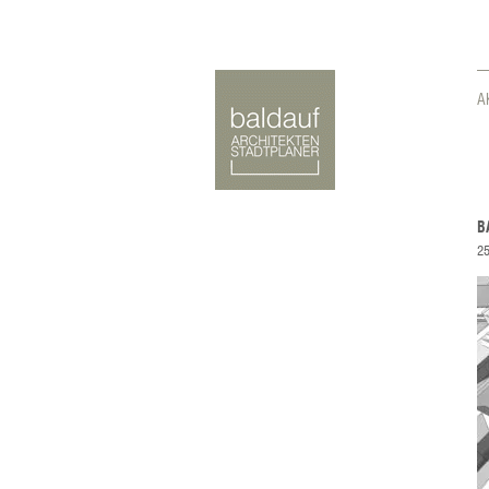
A
B
25