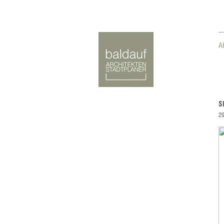
A
S
29