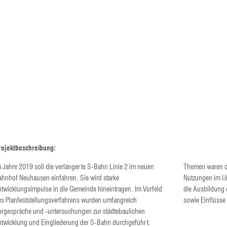
rojektbeschreibung:
 Jahre 2019 soll die verlängerte S-Bahn Linie 2 im neuen
Themen waren d
ahnhof Neuhausen einfahren. Sie wird starke
Nutzungen im Um
ntwicklungsimpulse in die Gemeinde hineintragen. Im Vorfeld
die Ausbildung 
es Planfeststellungsverfahrens wurden umfangreich
sowie Einflüsse
orgespräche und -untersuchungen zur städtebaulichen
ntwicklung und Eingliederung der S-Bahn durchgeführt.