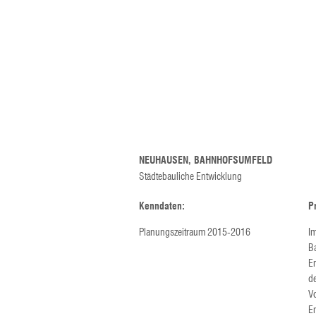
NEUHAUSEN, BAHNHOFSUMFELD
Städtebauliche Entwicklung
Kenndaten:
P
Planungszeitraum 2015-2016
Im
B
E
d
V
E